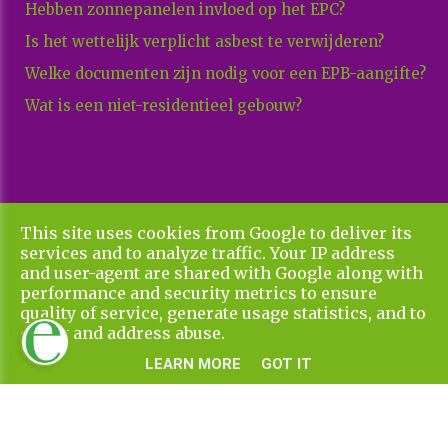
Hebben zonnepanelen invloed op het EPC?
Is het wettelijk verplicht asbest te verwijderen?
Welke documenten zijn nodig voor een EPB-aangifte?
Wat is een niet-residentieel gebouw?
This site uses cookies from Google to deliver its
Copyright All Rights Reserved © 2026 Xenadvies
services and to analyze traffic. Your IP address
Privacy & Cookies
UP-TO-DATE WebDesign
and user-agent are shared with Google along with
performance and security metrics to ensure
quality of service, generate usage statistics, and to
detect and address abuse.
LEARN MORE
GOT IT