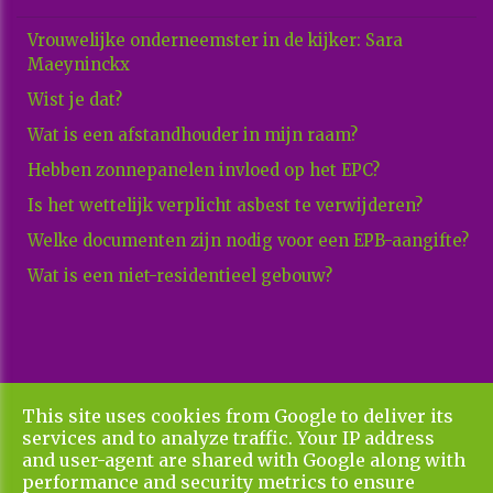
Vrouwelijke onderneemster in de kijker: Sara
Maeyninckx
Wist je dat?
Wat is een afstandhouder in mijn raam?
Hebben zonnepanelen invloed op het EPC?
Is het wettelijk verplicht asbest te verwijderen?
Welke documenten zijn nodig voor een EPB-aangifte?
Wat is een niet-residentieel gebouw?
This site uses cookies from Google to deliver its
Copyright All Rights Reserved © 2026 Xenadvies
services and to analyze traffic. Your IP address
Privacy & Cookies
UP-TO-DATE WebDesign
and user-agent are shared with Google along with
performance and security metrics to ensure