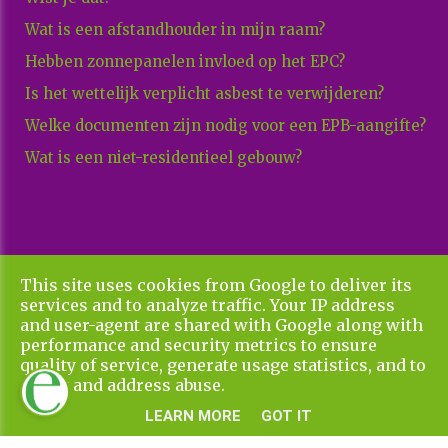
Wat is een afstandhouder in mijn raam?
Hebben zonnepanelen invloed op het EPC?
Is het wettelijk verplicht asbest te verwijderen?
Welke documenten zijn nodig voor een EPB-aangifte?
Wat is een niet-residentieel gebouw?
This site uses cookies from Google to deliver its
Copyright All Rights Reserved © 2026 Xenadvies
services and to analyze traffic. Your IP address
Privacy & Cookies
UP-TO-DATE WebDesign
and user-agent are shared with Google along with
performance and security metrics to ensure
quality of service, generate usage statistics, and to
detect and address abuse.
LEARN MORE
GOT IT