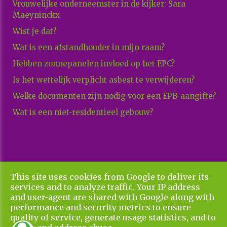
Vrouwelijke onderneemster in de kijker: Sara
Maeyninckx
Wist je dat?
Wat is een afstandhouder in mijn raam?
Hebben zonnepanelen invloed op het EPC?
Is het wettelijk verplicht asbest te verwijderen?
Welke documenten zijn nodig voor een EPB-aangifte?
Wat is een niet-residentieel gebouw?
This site uses cookies from Google to deliver its
Copyright All Rights Reserved © 2026 Xenadvies
services and to analyze traffic. Your IP address
Privacy & Cookies
UP-TO-DATE WebDesign
and user-agent are shared with Google along with
performance and security metrics to ensure
quality of service, generate usage statistics, and to