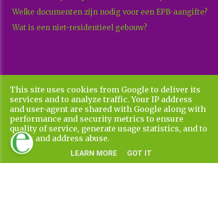
Welke documenten zijn nodig voor een EPB-aangifte?
Wat is een niet-residentieel gebouw?
This site uses cookies from Google to deliver its
Copyright All Rights Reserved © 2026 Xenadvies
services and to analyze traffic. Your IP address
Privacy & Cookies
UP-TO-DATE WebDesign
and user-agent are shared with Google along with
performance and security metrics to ensure
quality of service, generate usage statistics, and to
detect and address abuse.
LEARN MORE
GOT IT