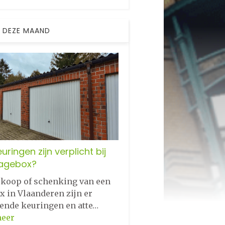
 DEZE MAAND
uringen zijn verplicht bij
agebox?
erkoop of schenking van een
x in Vlaanderen zijn er
lende keuringen en atte…
meer