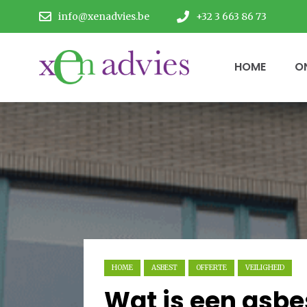
info@xenadvies.be
+32 3 663 86 73
HOME
O
HOME
ASBEST
OFFERTE
VEILIGHEID
Wat is een asbe