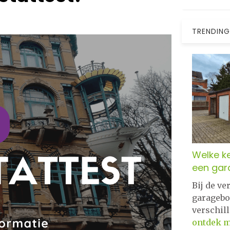
TRENDING
Welke ke
een gar
Bij de v
garagebo
verschil
ontdek 