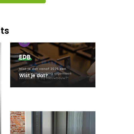
ts
Wist je dat?