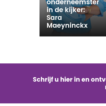
onderneemster
in de kijker:
Sara
Maeyninckx
Schrijf u hier in en on