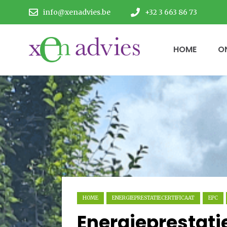
info@xenadvies.be
+32 3 663 86 73
HOME
O
HOME
ENERGIEPRESTATIECERTIFICAAT
EPC
Energieprestati