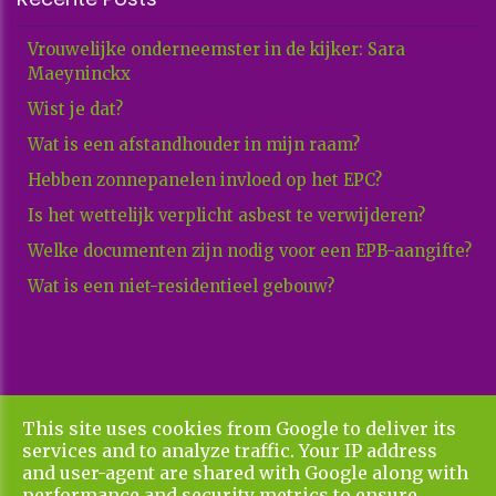
Vrouwelijke onderneemster in de kijker: Sara
Maeyninckx
Wist je dat?
Wat is een afstandhouder in mijn raam?
Hebben zonnepanelen invloed op het EPC?
Is het wettelijk verplicht asbest te verwijderen?
Welke documenten zijn nodig voor een EPB-aangifte?
Wat is een niet-residentieel gebouw?
This site uses cookies from Google to deliver its
Copyright All Rights Reserved © 2026 Xenadvies
services and to analyze traffic. Your IP address
Privacy & Cookies
UP-TO-DATE WebDesign
and user-agent are shared with Google along with
performance and security metrics to ensure