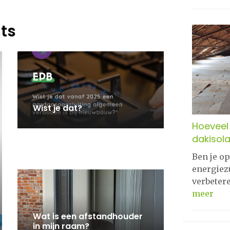
ts
Wist je dat?
Hoeveel 
dakisola
Ben je o
energiez
verbeter
meer
Wat is een afstandhouder
in mijn raam?