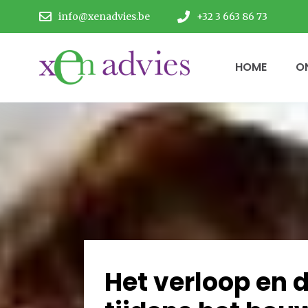
info@xenadvies.be
+32 3 663 86 73
HOME
O
Het verloop en d