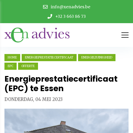
info@xenadvies.be
+32 3 663 86 73
HOME
ENERGIEPRESTATIECERTIFICAAT
ENERGIEZUINIGHEID
EPC
OFFERTE
Energieprestatiecertificaat
(EPC) te Essen
DONDERDAG, 04 MEI 2023