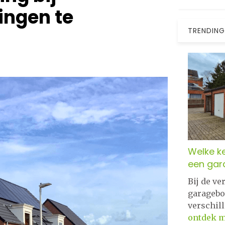
ngen te
TRENDING
Welke ke
een gar
Bij de v
garagebo
verschil
ontdek 