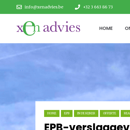
info@xenadvies.be
+32 3 663 86 73
HOME
O
HOME
EPB
IN DE KIJKER
OFFERTE
REA
EPB-verslaggevi