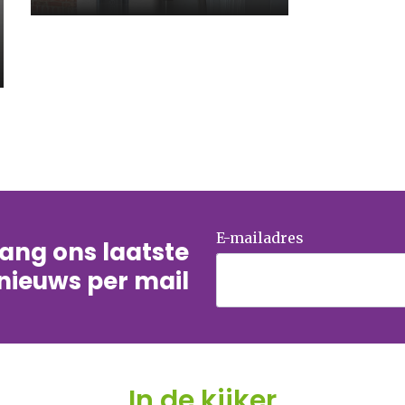
E-mailadres
tvang ons laatste
nieuws per mail
In de kijker