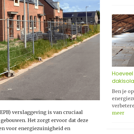
Hoeveel 
dakisola
Ben je o
energiez
verbeter
EPB) verslaggeving is van cruciaal
meer
 gebouwen. Het zorgt ervoor dat deze
n voor energiezuinigheid en