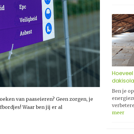
Hoeveel 
dakisola
Ben je o
energiez
zoeken van paaseieren? Geen zorgen, je
verbeter
ordjes! Waar ben jij er al
meer