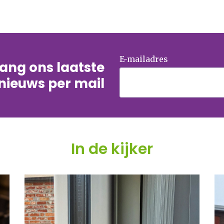
E-mailadres
tvang ons laatste
nieuws per mail
In de kijker