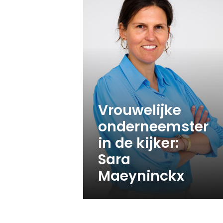
Vrouwelijke
onderneemster
in de kijker:
Sara
Maeyninckx