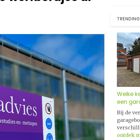
TRENDING
Welke ke
een gar
Bij de v
garagebo
verschil
ontdek 