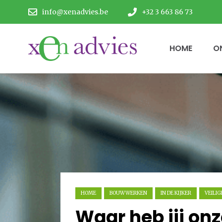
info@xenadvies.be
+32 3 663 86 73
HOME
O
HOME
BOUWWERKEN
IN DE KIJKER
VEILI
Waar heb jij onz