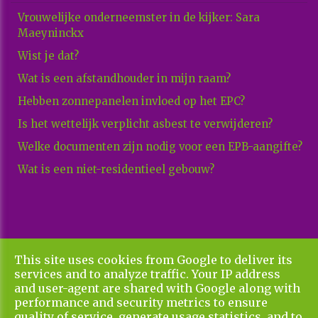
Vrouwelijke onderneemster in de kijker: Sara
Maeyninckx
Wist je dat?
Wat is een afstandhouder in mijn raam?
Hebben zonnepanelen invloed op het EPC?
Is het wettelijk verplicht asbest te verwijderen?
Welke documenten zijn nodig voor een EPB-aangifte?
Wat is een niet-residentieel gebouw?
This site uses cookies from Google to deliver its
Copyright All Rights Reserved © 2026 Xenadvies
services and to analyze traffic. Your IP address
Privacy & Cookies
UP-TO-DATE WebDesign
and user-agent are shared with Google along with
performance and security metrics to ensure
quality of service, generate usage statistics, and to