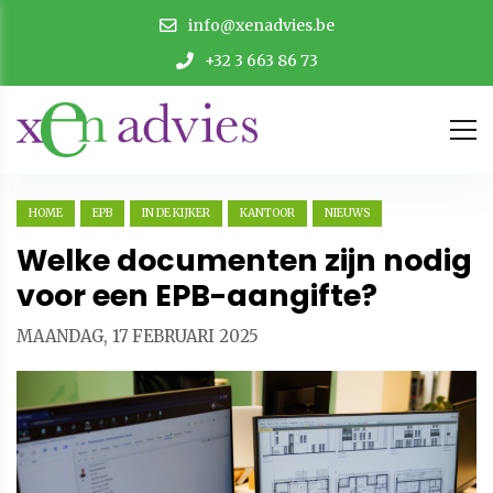
info@xenadvies.be
+32 3 663 86 73
HOME
EPB
IN DE KIJKER
KANTOOR
NIEUWS
Welke documenten zijn nodig
voor een EPB-aangifte?
MAANDAG, 17 FEBRUARI 2025