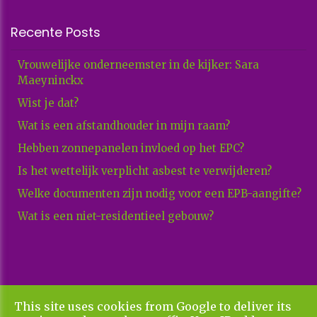
Recente Posts
Vrouwelijke onderneemster in de kijker: Sara
Maeyninckx
Wist je dat?
Wat is een afstandhouder in mijn raam?
Hebben zonnepanelen invloed op het EPC?
Is het wettelijk verplicht asbest te verwijderen?
Welke documenten zijn nodig voor een EPB-aangifte?
Wat is een niet-residentieel gebouw?
This site uses cookies from Google to deliver its
Copyright All Rights Reserved © 2026 Xenadvies