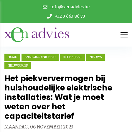
info@xenadvies.be
+32 3 663 86 73
HOME
ENERGIEZUINIGHEID
IN DE KIJKER
NIEUWS
NIEUWSBRIEF
Het piekververmogen bij
huishoudelijke elektrische
installaties: Wat je moet
weten over het
capaciteitstarief
MAANDAG, 06 NOVEMBER 2023