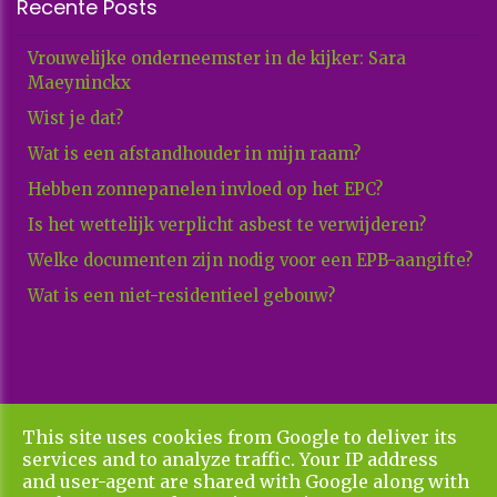
Recente Posts
Vrouwelijke onderneemster in de kijker: Sara
Maeyninckx
Wist je dat?
Wat is een afstandhouder in mijn raam?
Hebben zonnepanelen invloed op het EPC?
Is het wettelijk verplicht asbest te verwijderen?
Welke documenten zijn nodig voor een EPB-aangifte?
Wat is een niet-residentieel gebouw?
This site uses cookies from Google to deliver its
Copyright All Rights Reserved © 2026 Xenadvies
services and to analyze traffic. Your IP address
Privacy & Cookies
UP-TO-DATE WebDesign
and user-agent are shared with Google along with