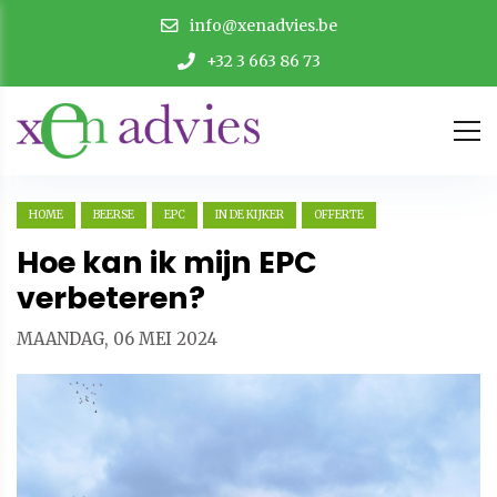
info@xenadvies.be
+32 3 663 86 73
HOME
BEERSE
EPC
IN DE KIJKER
OFFERTE
Hoe kan ik mijn EPC
verbeteren?
MAANDAG, 06 MEI 2024