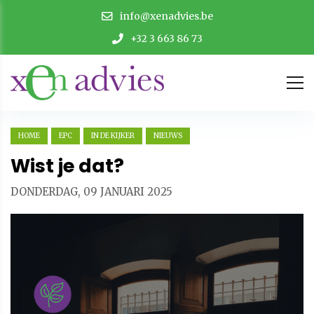
info@xenadvies.be
+32 3 663 86 73
HOME
EPC
IN DE KIJKER
NIEUWS
Wist je dat?
DONDERDAG, 09 JANUARI 2025