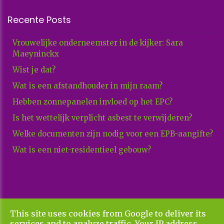
Recente Posts
Vrouwelijke onderneemster in de kijker: Sara
Maeyninckx
Wist je dat?
Wat is een afstandhouder in mijn raam?
Hebben zonnepanelen invloed op het EPC?
Is het wettelijk verplicht asbest te verwijderen?
Welke documenten zijn nodig voor een EPB-aangifte?
Wat is een niet-residentieel gebouw?
This site uses cookies from Google to deliver its
Copyright All Rights Reserved © 2026 Xenadvies
services and to analyze traffic. Your IP address